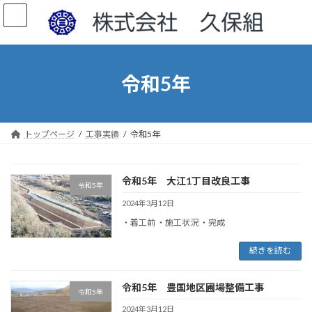
コ
ナ
ン
ビ
テ
ゲ
ン
ー
ツ
シ
へ
ョ
令和5年
ス
ン
キ
に
ッ
移
プ
動
トップページ
工事実績
令和5年
令和5年 大江1丁目改良工事
令和5年
2024年3月12日
・着工前 ・施工状況 ・完成
続きを読む
令和5年 豊国地区圃場整備工事
令和5年
2024年3月12日