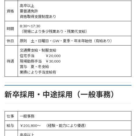
高卒以上
資格
要普通免許
資格取得支援制度あり
8:30～17:30
時間
（現場により多少残業あり・残業代支給）
休日
原則 土・日曜日・GW・夏季・年末年始他（有給あり）
交通費支給・制服支給
住宅手当 ￥20,000
待遇
現場勤務手当 ￥30,000
賞与 夏・冬支給
業績により手当支給有
新卒採用・中途採用（一般事務）
仕事
一般事務
給与
￥201,800～ （経験・能力により優遇）
高卒以上