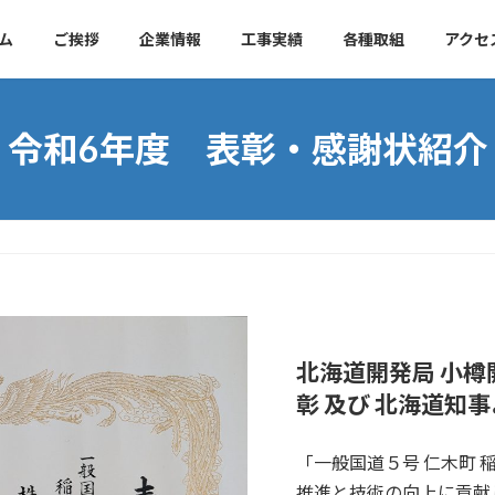
ム
ご挨拶
企業情報
工事実績
各種取組
アクセ
令和6年度 表彰・感謝状紹介
北海道開発局 小樽
彰 及び 北海道知
「一般国道５号 仁木町
推進と技術の向上に貢献