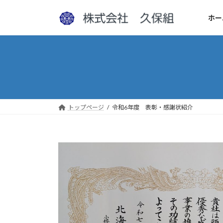
コ
ナ
ン
ビ
ホー
テ
ゲ
ン
ー
ツ
シ
へ
ョ
ス
ン
キ
に
ッ
移
トップページ
令和6年度 表彰・感謝状紹介
プ
動