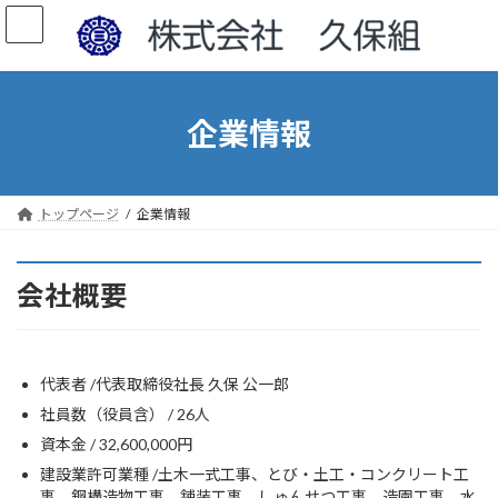
コ
ナ
ン
ビ
テ
ゲ
ン
ー
ツ
シ
へ
ョ
企業情報
ス
ン
キ
に
ッ
移
プ
動
トップページ
企業情報
会社概要
代表者 /代表取締役社長 久保 公一郎
社員数（役員含） / 26人
資本金 / 32,600,000円
建設業許可業種 /土木一式工事、とび・土工・コンクリート工
事、鋼構造物工事、舗装工事、しゅんせつ工事、造園工事、水