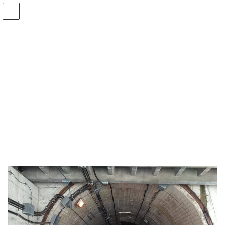
コ
ナ
ン
ビ
テ
ゲ
ン
ー
ツ
シ
へ
ョ
令和5年
ス
ン
キ
に
ッ
移
プ
動
トップページ
工事実績
令和5年
令和5年 清川トンネル補修工事
令和5年 清川トンネル補修工事
最
2024年3月12日
2024年3月12日
株式会社 久保組
終
更
新
日
時
: