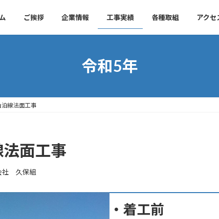
ム
ご挨拶
企業情報
工事実績
各種取組
アクセ
令和5年
山泊線法面工事
線法面工事
会社 久保組
・着工前