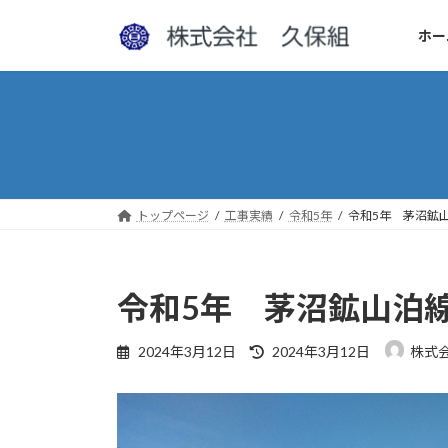
コ
ナ
ン
ビ
ホー
テ
ゲ
ン
ー
ツ
シ
へ
ョ
ス
ン
キ
に
ッ
移
トップページ
工事実績
令和5年
令和5年 茅沼鉱
プ
動
令和5年 茅沼鉱山泊
最
2024年3月12日
2024年3月12日
株式
終
更
新
日
時