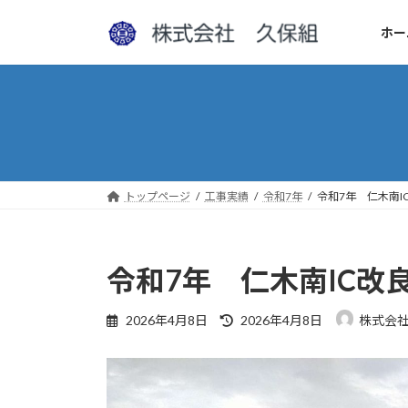
コ
ナ
ン
ビ
ホー
テ
ゲ
ン
ー
ツ
シ
へ
ョ
ス
ン
キ
に
ッ
移
トップページ
工事実績
令和7年
令和7年 仁木南I
プ
動
令和7年 仁木南IC改
最
2026年4月8日
2026年4月8日
株式会
終
更
新
日
時