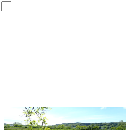
コ
ナ
ン
ビ
テ
ゲ
ン
ー
ツ
シ
へ
ョ
令和7年
ス
ン
キ
に
ッ
移
プ
動
トップページ
工事実績
令和7年
令和7年 共和北地区圃場整備工事
令和7年 共和北地区圃場整備工
事
最
2026年4月8日
2026年4月8日
株式会社 久保組
終
更
新
日
時
: