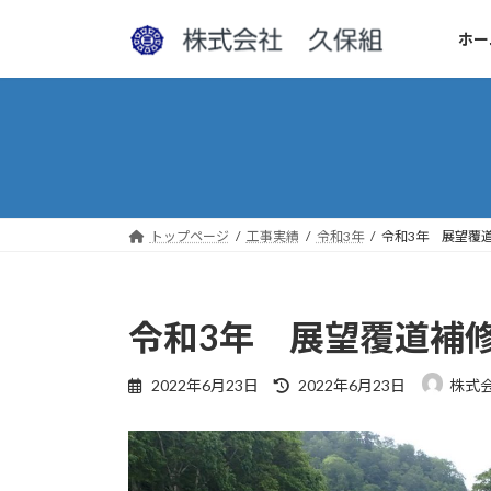
コ
ナ
ン
ビ
ホー
テ
ゲ
ン
ー
ツ
シ
へ
ョ
ス
ン
キ
に
ッ
移
トップページ
工事実績
令和3年
令和3年 展望覆
プ
動
令和3年 展望覆道補
最
2022年6月23日
2022年6月23日
株式
終
更
新
日
時