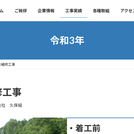
ム
ご挨拶
企業情報
工事実績
各種取組
アクセ
令和3年
道補修工事
修工事
会社 久保組
・着工前