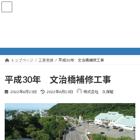
コ
ナ
ン
ビ
テ
ゲ
ン
ー
ツ
シ
へ
ョ
工事実績
ス
ン
キ
に
ッ
移
プ
動
トップページ
工事実績
平成30年 文治橋補修工事
平成30年 文治橋補修工事
最
2022年6月23日
2022年6月23日
株式会社 久保組
終
更
新
日
時
: