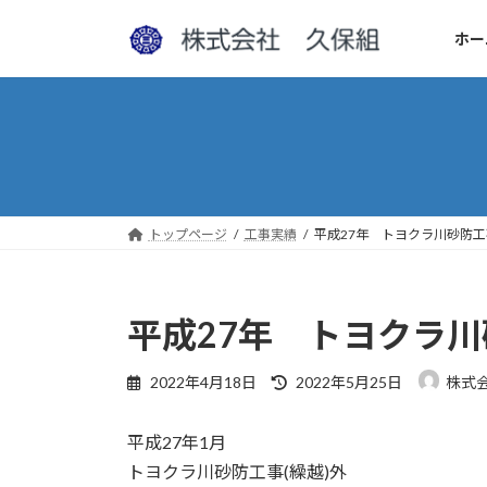
コ
ナ
ン
ビ
ホー
テ
ゲ
ン
ー
ツ
シ
へ
ョ
ス
ン
キ
に
ッ
移
トップページ
工事実績
平成27年 トヨクラ川砂防工
プ
動
平成27年 トヨクラ川
最
2022年4月18日
2022年5月25日
株式
終
更
平成27年1月
新
日
トヨクラ川砂防工事(繰越)外
時