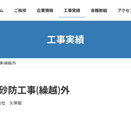
ム
ご挨拶
企業情報
工事実績
各種取組
アクセ
工事実績
事(繰越)外
砂防工事(繰越)外
会社 久保組