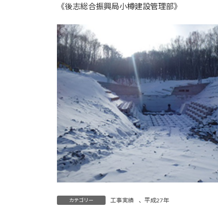
《後志総合振興局小樽建設管理部》
:
工事実績
、
平成27年
カテゴリー