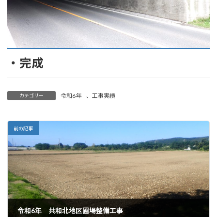
・完成
令和6年
、
工事実績
カテゴリー
前の記事
令和6年 共和北地区圃場整備工事