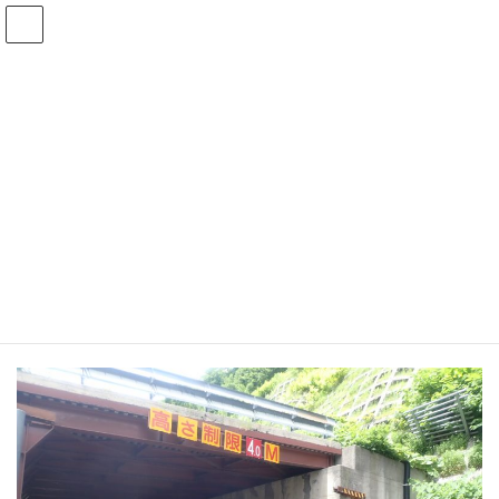
コ
ナ
ン
ビ
テ
ゲ
ン
ー
ツ
シ
へ
ョ
令和6年
ス
ン
キ
に
ッ
移
プ
動
トップページ
工事実績
令和6年
令和6年 稲穂覆道補修工事
令和6年 稲穂覆道補修工事
最
2025年3月6日
2025年3月6日
株式会社 久保組
終
更
新
日
時
: