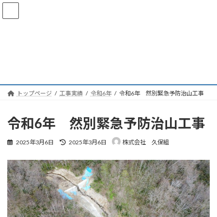
コ
ナ
ン
ビ
テ
ゲ
ン
ー
ツ
シ
へ
ョ
令和6年
ス
ン
キ
に
ッ
移
プ
動
トップページ
工事実績
令和6年
令和6年 然別緊急予防治山工事
令和6年 然別緊急予防治山工事
最
2025年3月6日
2025年3月6日
株式会社 久保組
終
更
新
日
時
: